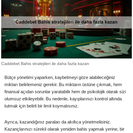
Caddebet Bahis stratejileri ile daha fazla kazan
Bütçe yönetimi yaparken, kaybetmeyi göze alabileceğiniz
miktarı belirlemeniz gerekir. Bu miktarın üstüne çıkmak, hem
finansal açıdan sorunlar yaratabilir hem de psikolojik olarak sizi
olumsuz etkileyebilir. Bu nedenle, kayıplarınızı kontrol altında
tutmak için belirli bir limit koymalısınız.
Ayrıca, kazandığınız paraları da akıllıca yönetmelisiniz.
Kazançlarınızı sürekli olarak yeniden bahis yapmak yerine, bir