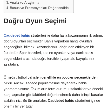
Analiz ve Araştırma
Bonus ve Promosyonları Değerlendirin
Doğru Oyun Seçimi
Caddebet bahis
stratejileri ile daha fazla kazanmanın ilk adımı,
doğru oyunları seçmektir. Bahis yaparken hangi oyunları
seçeceğinizi bilmek, kazançlarınızı doğrudan etkileyen bir
faktördür. Spor bahisleri, casino oyunları veya canlı bahis
seçenekleri arasında doğru tercihleri yapmak, kayıplarınızı
azaltabilir.
Örneğin, futbol bahisleri genellikle en popüler seçeneklerden
biridir. Ancak, sadece popülaritesine dayanarak bahis
yapmamalısınız. Takımların form durumu, sakatlıklar ve önceki
karşılaşmalar gibi faktörleri değerlendirerek daha bilinçli kararlar
alabilirsiniz. Bu tür analizler,
Caddebet bahis
stratejileri içinde
önemli bir yer tutar.