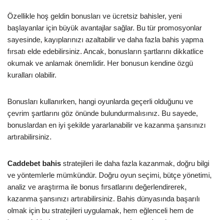
Özellikle hoş geldin bonusları ve ücretsiz bahisler, yeni
başlayanlar için büyük avantajlar sağlar. Bu tür promosyonlar
sayesinde, kayıplarınızı azaltabilir ve daha fazla bahis yapma
fırsatı elde edebilirsiniz. Ancak, bonusların şartlarını dikkatlice
okumak ve anlamak önemlidir. Her bonusun kendine özgü
kuralları olabilir.
Bonusları kullanırken, hangi oyunlarda geçerli olduğunu ve
çevrim şartlarını göz önünde bulundurmalısınız. Bu sayede,
bonuslardan en iyi şekilde yararlanabilir ve kazanma şansınızı
artırabilirsiniz.
Caddebet bahis
stratejileri ile daha fazla kazanmak, doğru bilgi
ve yöntemlerle mümkündür. Doğru oyun seçimi, bütçe yönetimi,
analiz ve araştırma ile bonus fırsatlarını değerlendirerek,
kazanma şansınızı artırabilirsiniz. Bahis dünyasında başarılı
olmak için bu stratejileri uygulamak, hem eğlenceli hem de