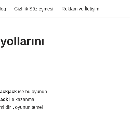
log
Gizlilik Sözleşmesi
Reklam ve İletişim
ollarını
ackjack
ise bu oyunun
jack
ile kazanma
lidir. , oyunun temel