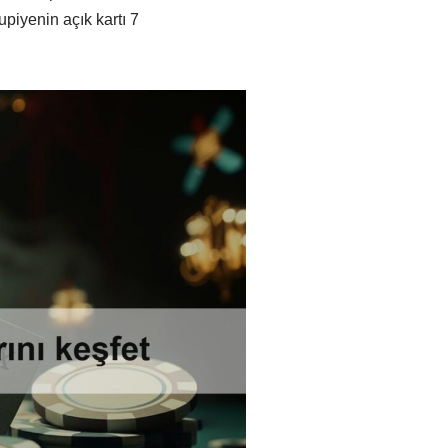
upiyenin açık kartı 7