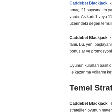
Caddebet Blackjack
, 
amaç, 21 sayısına en yak
vardır. As kartı 1 veya 1
üzerindeki değeri temsil
Caddebet Blackjack
, 
tanır. Bu, yeni başlayan
bonuslar ve promosyonla
Oyunun kuralları basit ols
ile kazanma yollarını ke
Temel Strat
Caddebet Blackjack
il
stratejiler, oyunun mate