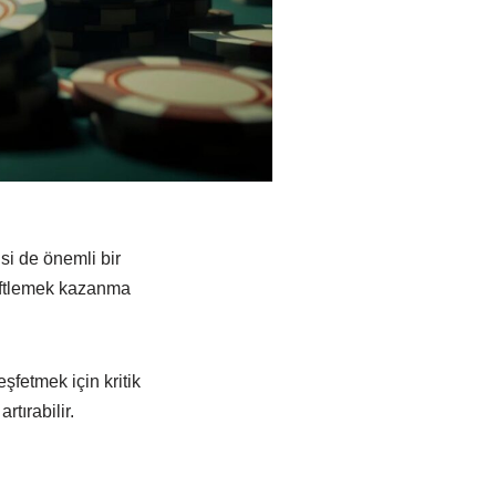
si de önemli bir
çiftlemek kazanma
şfetmek için kritik
rtırabilir.