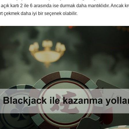
açık kartı 2 ile 6 arasında ise durmak daha mantıklıdır. Ancak kr
 çekmek daha iyi bir seçenek olabilir.