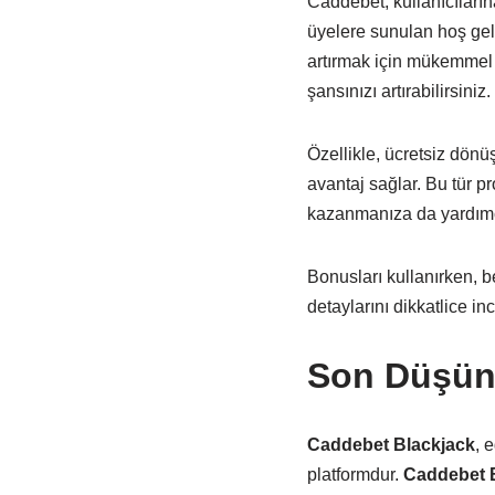
Caddebet, kullanıcıları
üyelere sunulan hoş ge
artırmak için mükemmel 
şansınızı artırabilirsiniz.
Özellikle, ücretsiz dönü
avantaj sağlar. Bu tür 
kazanmanıza da yardımc
Bonusları kullanırken, b
detaylarını dikkatlice in
Son Düşün
Caddebet Blackjack
, 
platformdur.
Caddebet 