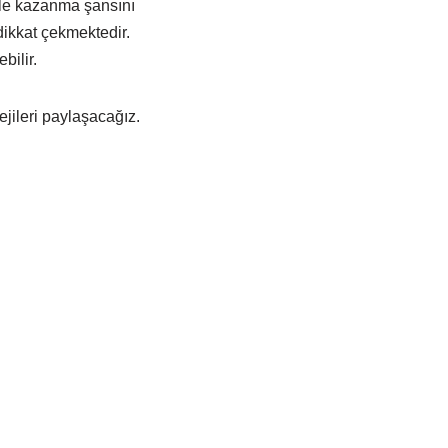
ile kazanma şansını
 dikkat çekmektedir.
bilir.
ejileri paylaşacağız.