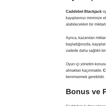
Caddebet Blackjack
oy
kayıplarınızı minimize e
alabilecekleri bir mikt
Ayrıca, kazanılan miktar
başladığınızda, kayıplar
vadede daha sağlıklı bi
Oyun içi yönetim konusund
almaktan kaçınmaktır.
C
benimsemek gereklidir.
Bonus ve 