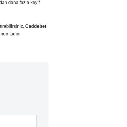
dan daha fazla keyif
ırabilirsiniz.
Caddebet
nun tadını