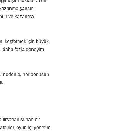
ginleştirmektedir. Yeni
 kazanma şansını
bilir ve kazanma
nı keşfetmek için büyük
a, daha fazla deneyim
 Bu nedenle, her bonusun
r.
 fırsatları sunan bir
atejiler, oyun içi yönetim