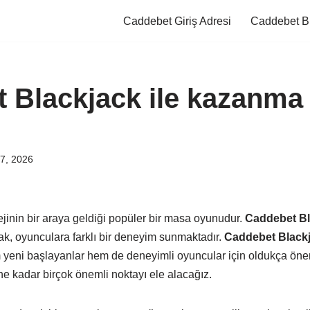
Caddebet Giriş Adresi
Caddebet B
 Blackjack ile kazanma y
7, 2026
ejinin bir araya geldiği popüler bir masa oyunudur.
Caddebet Bl
ak, oyunculara farklı bir deneyim sunmaktadır.
Caddebet Black
m yeni başlayanlar hem de deneyimli oyuncular için oldukça önem
ine kadar birçok önemli noktayı ele alacağız.