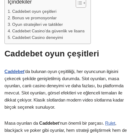
İçindekiler
Caddebet oyun çeşitleri
Bonus ve promosyonlar
Oyun stratejileri ve taktikler
Caddebet Casino’da güvenlik ve lisans
Caddebet Casino deneyimi
Caddebet oyun çeşitleri
Caddebet
‘da bulunan oyun çeşitliliği, her oyuncunun ilgisini
çekecek şekilde genişletilmiş durumda. Slot oyunları, masa
oyunları, canlı casino deneyimi ve daha fazlası, bu platformda
mevcut. Slot oyunları, görsel efektleri ve eğlenceli temaları ile
dikkat çekiyor. Klasik slotlardan modern video slotlarına kadar
birçok seçenek sunuluyor.
Masa oyunları da
Caddebet
‘nun önemli bir parçası.
Rulet
,
blackjack ve poker gibi oyunlar, hem strateji geliştirmek hem de