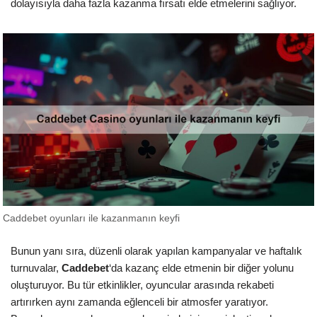
dolayısıyla daha fazla kazanma fırsatı elde etmelerini sağlıyor.
Caddebet oyunları ile kazanmanın keyfi
Bunun yanı sıra, düzenli olarak yapılan kampanyalar ve haftalık
turnuvalar,
Caddebet
‘da kazanç elde etmenin bir diğer yolunu
oluşturuyor. Bu tür etkinlikler, oyuncular arasında rekabeti
artırırken aynı zamanda eğlenceli bir atmosfer yaratıyor.