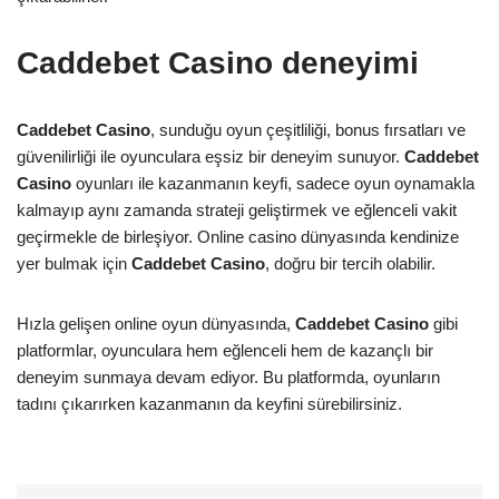
Caddebet Casino deneyimi
Caddebet Casino
, sunduğu oyun çeşitliliği, bonus fırsatları ve
güvenilirliği ile oyunculara eşsiz bir deneyim sunuyor.
Caddebet
Casino
oyunları ile kazanmanın keyfi, sadece oyun oynamakla
kalmayıp aynı zamanda strateji geliştirmek ve eğlenceli vakit
geçirmekle de birleşiyor. Online casino dünyasında kendinize
yer bulmak için
Caddebet Casino
, doğru bir tercih olabilir.
Hızla gelişen online oyun dünyasında,
Caddebet Casino
gibi
platformlar, oyunculara hem eğlenceli hem de kazançlı bir
deneyim sunmaya devam ediyor. Bu platformda, oyunların
tadını çıkarırken kazanmanın da keyfini sürebilirsiniz.