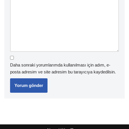
Daha sonraki yorumlarımda kullanılması için adım, e-
posta adresim ve site adresim bu tarayıcıya kaydedilsin.