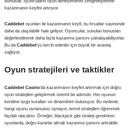
Bonuslar, oyuncuların oyun deneyimlerini zenginleştirerek
kazanmanın keyfini artırıyor.
Caddebet
oyunları ile kazanmanın keyfi, bu fırsatlar sayesinde
daha da ulaşılabilir hale geliyor. Oyuncular, sunulan bonusları
değerlendirerek daha fazla kazanma şansını yakalayabiliyorlar.
Bu da
Caddebet
‘yu tercih edenler için büyük bir avantaj
sağlıyor.
Oyun stratejileri ve taktikler
Caddebet Casino
‘da kazanmanın keyfini artırmak için doğru
oyun stratejileri geliştirmek önemli bir adımdır. Her oyunun
kendine özgü kuralları ve dinamikleri bulunuyor. Bu nedenle,
hangi oyunu oynarsanız oynayın, temel stratejileri öğrenmek
faydalı olacaktır. Örneğin, blackjack gibi strateji gerektiren
oyunlarda, doğru kararlar almak kazanma şansını artırabilir.