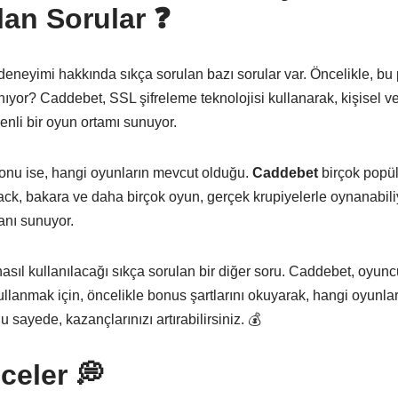
lan Sorular ❓
deneyimi hakkında sıkça sorulan bazı sorular var. Öncelikle, b
ıyor? Caddebet, SSL şifreleme teknolojisi kullanarak, kişisel ve f
nli bir oyun ortamı sunuyor.
konu ise, hangi oyunların mevcut olduğu.
Caddebet
birçok popü
ack, bakara ve daha birçok oyun, gerçek krupiyelerle oynanabiliyo
kanı sunuyor.
asıl kullanılacağı sıkça sorulan bir diğer soru. Caddebet, oyuncu
llanmak için, öncelikle bonus şartlarını okuyarak, hangi oyunla
 sayede, kazançlarınızı artırabilirsiniz. 💰
eler 💭