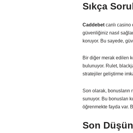
Sıkça Soru
Caddebet
canlı casino 
güvenliğiniz nasıl sağlan
koruyor. Bu sayede, güve
Bir diğer merak edilen 
bulunuyor. Rulet, blackj
stratejiler geliştirme im
Son olarak, bonusların n
sunuyor. Bu bonusları ku
öğrenmekte fayda var. Bu
Son Düşünc