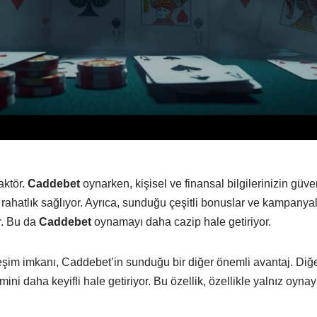
aktör.
Caddebet
oynarken, kişisel ve finansal bilgilerinizin gü
 rahatlık sağlıyor. Ayrıca, sunduğu çeşitli bonuslar ve kampanya
r. Bu da
Caddebet
oynamayı daha cazip hale getiriyor.
leşim imkanı, Caddebet’in sunduğu bir diğer önemli avantaj. Diğ
i daha keyifli hale getiriyor. Bu özellik, özellikle yalnız oynaya