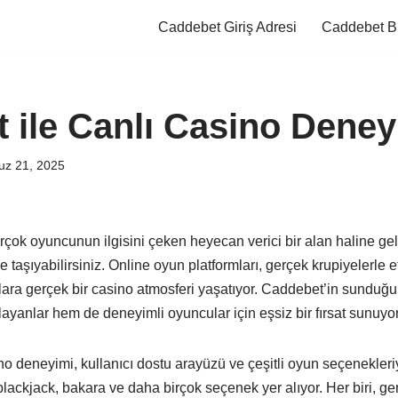
Caddebet Giriş Adresi
Caddebet B
 ile Canlı Casino Deney
z 21, 2025
rçok oyuncunun ilgisini çeken heyecan verici bir alan haline gel
e taşıyabilirsiniz. Online oyun platformları, gerçek krupiyelerle
ara gerçek bir casino atmosferi yaşatıyor. Caddebet’in sunduğu
yanlar hem de deneyimli oyuncular için eşsiz bir fırsat sunuyor
no deneyimi, kullanıcı dostu arayüzü ve çeşitli oyun seçenekleriy
blackjack, bakara ve daha birçok seçenek yer alıyor. Her biri, g