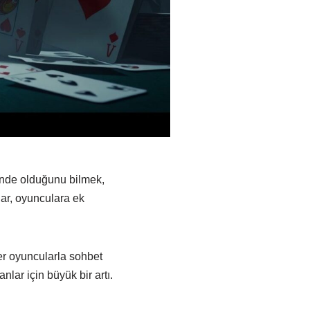
vende olduğunu bilmek,
lar, oyunculara ek
er oyuncularla sohbet
nlar için büyük bir artı.