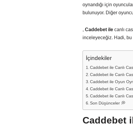
oynandığı için oyuncular
bulunuyor. Diğer oyuncula
,
Caddebet ile
canlı cas
inceleyeceğiz. Hadi, bu 
İçindekiler
Caddebet ile Canlı Cas
Caddebet ile Canlı Cas
Caddebet ile Oyun Oyn
Caddebet ile Canlı Cas
Caddebet ile Canlı Ca
Son Düşünceler 💭
Caddebet i