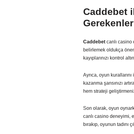
Caddebet i
Gerekenler
Caddebet
canlı casino 
belirlemek oldukça öne
kayıplarınızı kontrol alt
Ayrıca, oyun kurallarını
kazanma şansınızı artıra
hem strateji geliştirmen
Son olarak, oyun oynar
canlı casino deneyimi, 
bırakıp, oyunun tadını çı