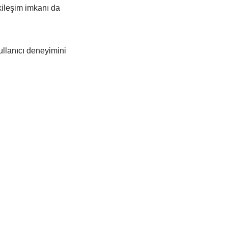
kileşim imkanı da
ullanıcı deneyimini