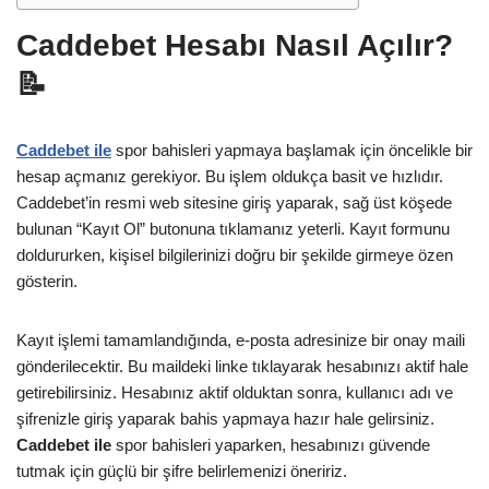
Caddebet Hesabı Nasıl Açılır?
📝
Caddebet ile
spor bahisleri yapmaya başlamak için öncelikle bir
hesap açmanız gerekiyor. Bu işlem oldukça basit ve hızlıdır.
Caddebet’in resmi web sitesine giriş yaparak, sağ üst köşede
bulunan “Kayıt Ol” butonuna tıklamanız yeterli. Kayıt formunu
doldururken, kişisel bilgilerinizi doğru bir şekilde girmeye özen
gösterin.
Kayıt işlemi tamamlandığında, e-posta adresinize bir onay maili
gönderilecektir. Bu maildeki linke tıklayarak hesabınızı aktif hale
getirebilirsiniz. Hesabınız aktif olduktan sonra, kullanıcı adı ve
şifrenizle giriş yaparak bahis yapmaya hazır hale gelirsiniz.
Caddebet ile
spor bahisleri yaparken, hesabınızı güvende
tutmak için güçlü bir şifre belirlemenizi öneririz.