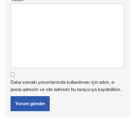
Daha sonraki yorumlarımda kullanılması için adım, e-
posta adresim ve site adresim bu tarayıcıya kaydedilsin.